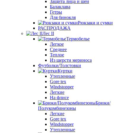
Защита лица и шеи
Балаклава
Гетры
Для бинокля
Рюкзаки и сумки
РАСПРОДАЖА
Лес II
Термобелье
Легкое
Среднее
Теплое
Из шерсти мериноса
Футболки/Толстовки
Куртки
Утепленные
Gore tex
Windstopper
Легкие
На флисе
Брюки/
Полукомбинезоны
Легкие
Gore tex
Windstopper
Утепленные