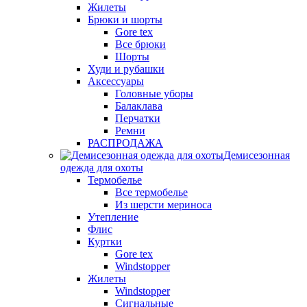
Жилеты
Брюки и шорты
Gore tex
Все брюки
Шорты
Худи и рубашки
Аксессуары
Головные уборы
Балаклава
Перчатки
Ремни
РАСПРОДАЖА
Демисезонная
одежда для охоты
Термобелье
Все термобелье
Из шерсти мериноса
Утепление
Флис
Куртки
Gore tex
Windstopper
Жилеты
Windstopper
Сигнальные