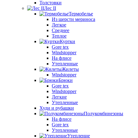
Толстовки
Лес II
Термобелье
Из шерсти мериноса
Легкое
Среднее
Теплое
Куртки
Gore tex
Windstopper
На флисе
Утепленные
Жилеты
Windstopper
Брюки
Gore tex
Windstopper
Легкие
Утепленные
Худи и рубашки
Полукомбинезоны
На флисе
Gore tex
Утепленные
Утепление