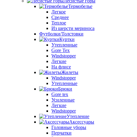
Лесистые горы
Термобелье
Легкое
Среднее
Теплое
Из шерсти мериноса
Футболки/Толстовки
Куртки
Утепленные
Gore Tex
Windstopper
Легкие
На флисе
Жилеты
Windstopper
Утепленные
Брюки
Gore tex
Усиленные
Легкие
Windstopper
Утепление
Аксессуары
Головные уборы
Перчатки