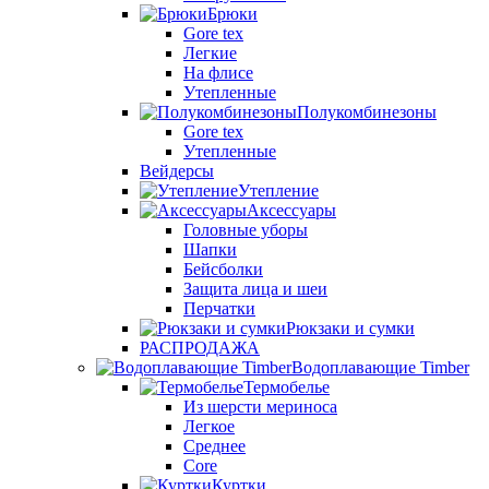
Брюки
Gore tex
Легкие
На флисе
Утепленные
Полукомбинезоны
Gore tex
Утепленные
Вейдерсы
Утепление
Аксессуары
Головные уборы
Шапки
Бейсболки
Защита лица и шеи
Перчатки
Рюкзаки и сумки
РАСПРОДАЖА
Водоплавающие Timber
Термобелье
Из шерсти мериноса
Легкое
Среднее
Core
Куртки