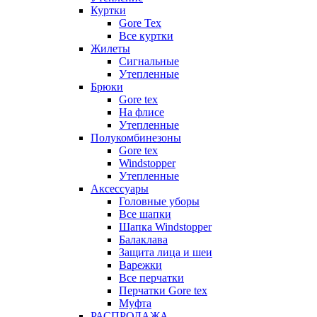
Куртки
Gore Tex
Все куртки
Жилеты
Сигнальные
Утепленные
Брюки
Gore tex
На флисе
Утепленные
Полукомбинезоны
Gore tex
Windstopper
Утепленные
Аксессуары
Головные уборы
Все шапки
Шапка Windstopper
Балаклава
Защита лица и шеи
Варежки
Все перчатки
Перчатки Gore tex
Муфта
РАСПРОДАЖА