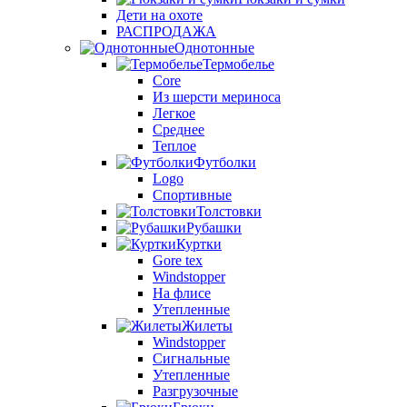
Дети на охоте
РАСПРОДАЖА
Однотонные
Термобелье
Core
Из шерсти мериноса
Легкое
Среднее
Теплое
Футболки
Logo
Спортивные
Толстовки
Рубашки
Куртки
Gore tex
Windstopper
На флисе
Утепленные
Жилеты
Windstopper
Сигнальные
Утепленные
Разгрузочные