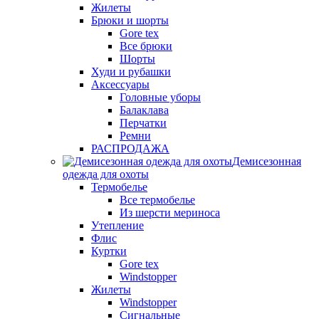
Жилеты
Брюки и шорты
Gore tex
Все брюки
Шорты
Худи и рубашки
Аксессуары
Головные уборы
Балаклава
Перчатки
Ремни
РАСПРОДАЖА
Демисезонная
одежда для охоты
Термобелье
Все термобелье
Из шерсти мериноса
Утепление
Флис
Куртки
Gore tex
Windstopper
Жилеты
Windstopper
Сигнальные