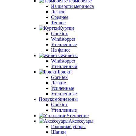
Термобелье
Из шерсти мериноса
Легкое
Среднее
Теплое
Куртки
Gore tex
Windstopper
Утепленные
На флисе
Жилеты
Windstopper
Утепленный
Брюки
Gore tex
Легкие
Усиленные
Утепленные
Полукомбинезоны
Gore tex
Утепленные
Утепление
Аксессуары
Головные уборы
Шапки