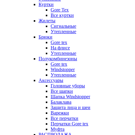
Куртки
Gore Tex
Все куртки
Жилеты
Сигнальные
Утепленные
Брюки
Gore tex
На флисе
Утепленные
Полукомбинезоны
Gore tex
Windstopper
Утепленные
Аксессуары
Головные уборы
Все шапки
Шапка Windstopper
Балаклава
Защита лица и шеи
Варежки
Все перчатки
Перчатки Gore tex
Муфта
РАСПРОДАЖА