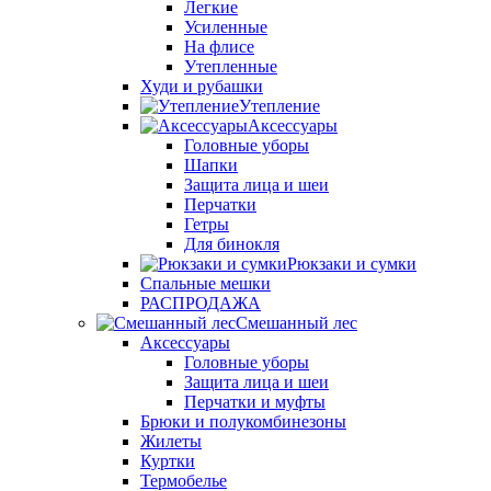
Легкие
Усиленные
На флисе
Утепленные
Худи и рубашки
Утепление
Аксессуары
Головные уборы
Шапки
Защита лица и шеи
Перчатки
Гетры
Для бинокля
Рюкзаки и сумки
Спальные мешки
РАСПРОДАЖА
Смешанный лес
Аксессуары
Головные уборы
Защита лица и шеи
Перчатки и муфты
Брюки и полукомбинезоны
Жилеты
Куртки
Термобелье