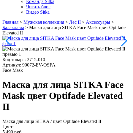
Команда Sitka
Читать блог
Видео Sitka
Главная
>
Мужская коллекция
>
Лес II
>
Аксессуары
>
Балаклавы
>
Маска для лица SITKA Face Mask цвет Optifade
Elevated II
Код товара:
2715-010
Артикул:
90072-EV-OSFA
Face Mask
Маска для лица SITKA Face
Mask цвет Optifade Elevated
II
Маска для лица SITKA
/ цвет Optifade Elevated II
Цвет:
5 490 руб.