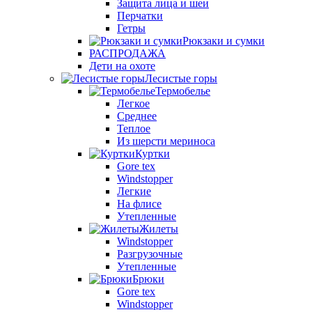
Защита лица и шеи
Перчатки
Гетры
Рюкзаки и сумки
РАСПРОДАЖА
Дети на охоте
Лесистые горы
Термобелье
Легкое
Среднее
Теплое
Из шерсти мериноса
Куртки
Gore tex
Windstopper
Легкие
На флисе
Утепленные
Жилеты
Windstopper
Разгрузочные
Утепленные
Брюки
Gore tex
Windstopper