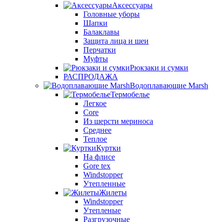
Аксессуары
Головные уборы
Шапки
Балаклавы
Защита лица и шеи
Перчатки
Муфты
Рюкзаки и сумки
РАСПРОДАЖА
Водоплавающие Marsh
Термобелье
Легкое
Core
Из шерсти мериноса
Среднее
Теплое
Куртки
На флисе
Gore tex
Windstopper
Утепленные
Жилеты
Windstopper
Утепленые
Разгрузочные