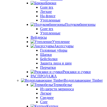
Брюки
Gore tex
Легкие
На флисе
Утепленные
Полукомбинезоны
Gore tex
Утепленные
Вейдерсы
Утепление
Аксессуары
Головные уборы
Шапки
Бейсболки
Защита лица и шеи
Перчатки
Рюкзаки и сумки
РАСПРОДАЖА
Водоплавающие Timber
Термобелье
Из шерсти мериноса
Легкое
Среднее
Core
Куртки