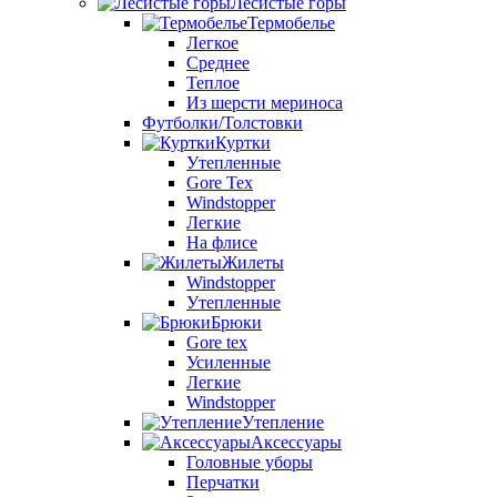
Лесистые горы
Термобелье
Легкое
Среднее
Теплое
Из шерсти мериноса
Футболки/Толстовки
Куртки
Утепленные
Gore Tex
Windstopper
Легкие
На флисе
Жилеты
Windstopper
Утепленные
Брюки
Gore tex
Усиленные
Легкие
Windstopper
Утепление
Аксессуары
Головные уборы
Перчатки