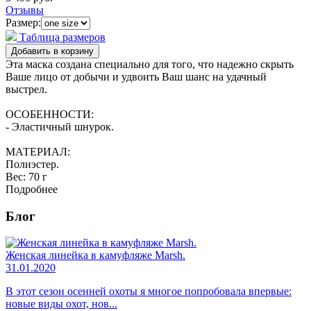
Отзывы
Размер:
Таблица размеров
Эта маска создана специально для того, что надежно скрыть
Ваше лицо от добычи и удвоить Ваш шанс на удачный
выстрел.
ОСОБЕННОСТИ:
- Эластичный шнурок.
МАТЕРИАЛ:
Полиэстер.
Вес:
70 г
Подробнее
Блог
Женская линейка в камуфляже Marsh.
S
31.01.2020
1
В этот сезон осенней охоты я многое попробовала впервые:
П
новые виды охот, нов...
о