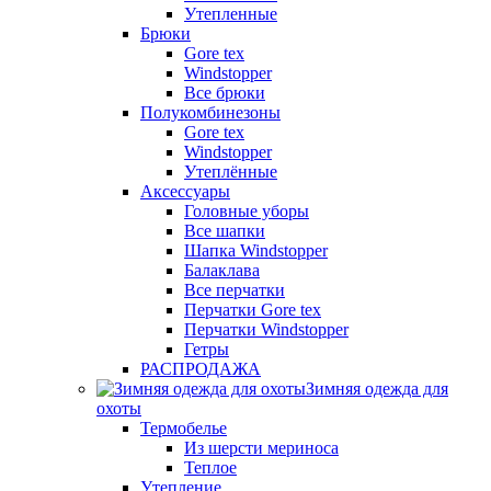
Утепленные
Брюки
Gore tex
Windstopper
Все брюки
Полукомбинезоны
Gore tex
Windstopper
Утеплённые
Аксессуары
Головные уборы
Все шапки
Шапка Windstopper
Балаклава
Все перчатки
Перчатки Gore tex
Перчатки Windstopper
Гетры
РАСПРОДАЖА
Зимняя одежда для
охоты
Термобелье
Из шерсти мериноса
Теплое
Утепление