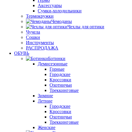
Гермо
Аксессуары
Сумки-холодильники
Термокружки
Чемоданы
Чехлы для оптики
Чучела
Сошки
Инструменты
РАСПРОДАЖА
ОБУВЬ
Ботинки
Демисезонные
Горные
Городские
Кроссовки
Охотничьи
Треккинговые
Зимние
Летние
Городские
Кроссовки
Охотничьи
Треккинговые
Женские