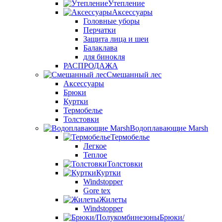
Утепление
Аксессуары
Головные уборы
Перчатки
Защита лица и шеи
Балаклава
для бинокля
РАСПРОДАЖА
Смешанный лес
Аксессуары
Брюки
Куртки
Термобелье
Толстовки
Водоплавающие Marsh
Термобелье
Легкое
Теплое
Толстовки
Куртки
Windstopper
Gore tex
Жилеты
Windstopper
Брюки/