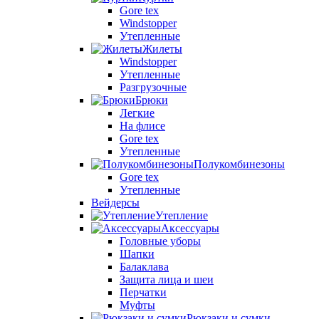
Gore tex
Windstopper
Утепленные
Жилеты
Windstopper
Утепленные
Разгрузочные
Брюки
Легкие
На флисе
Gore tex
Утепленные
Полукомбинезоны
Gore tex
Утепленные
Вейдерсы
Утепление
Аксессуары
Головные уборы
Шапки
Балаклава
Защита лица и шеи
Перчатки
Муфты
Рюкзаки и сумки