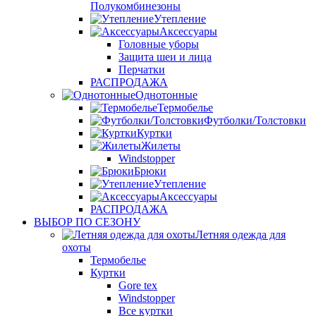
Полукомбинезоны
Утепление
Аксессуары
Головные уборы
Защита шеи и лица
Перчатки
РАСПРОДАЖА
Однотонные
Термобелье
Футболки/Толстовки
Куртки
Жилеты
Windstopper
Брюки
Утепление
Аксессуары
РАСПРОДАЖА
ВЫБОР ПО СЕЗОНУ
Летняя одежда для
охоты
Термобелье
Куртки
Gore tex
Windstopper
Все куртки