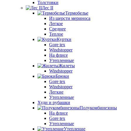
Толстовки
Лес II
Термобелье
Из шерсти мериноса
Легкое
Среднее
Теплое
Куртки
Gore tex
Windstopper
На флисе
Утепленные
Жилеты
Windstopper
Брюки
Gore tex
Windstopper
Легкие
Утепленные
Худи и рубашки
Полукомбинезоны
На флисе
Gore tex
Утепленные
Утепление