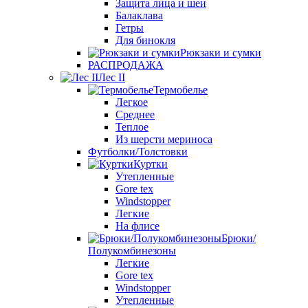
Защита лица и шеи
Балаклава
Гетры
Для бинокля
Рюкзаки и сумки
РАСПРОДАЖА
Лес II
Термобелье
Легкое
Среднее
Теплое
Из шерсти мериноса
Футболки/Толстовки
Куртки
Утепленные
Gore tex
Windstopper
Легкие
На флисе
Брюки/
Полукомбинезоны
Легкие
Gore tex
Windstopper
Утепленные