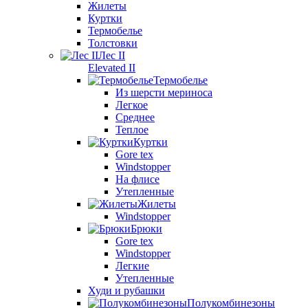
Жилеты
Куртки
Термобелье
Толстовки
Лес II
Elevated II
Термобелье
Из шерсти мериноса
Легкое
Среднее
Теплое
Куртки
Gore tex
Windstopper
На флисе
Утепленные
Жилеты
Windstopper
Брюки
Gore tex
Windstopper
Легкие
Утепленные
Худи и рубашки
Полукомбинезоны