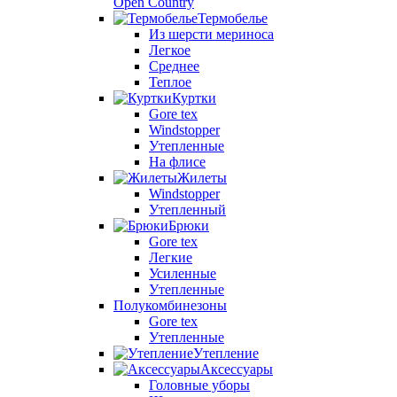
Open Country
Термобелье
Из шерсти мериноса
Легкое
Среднее
Теплое
Куртки
Gore tex
Windstopper
Утепленные
На флисе
Жилеты
Windstopper
Утепленный
Брюки
Gore tex
Легкие
Усиленные
Утепленные
Полукомбинезоны
Gore tex
Утепленные
Утепление
Аксессуары
Головные уборы