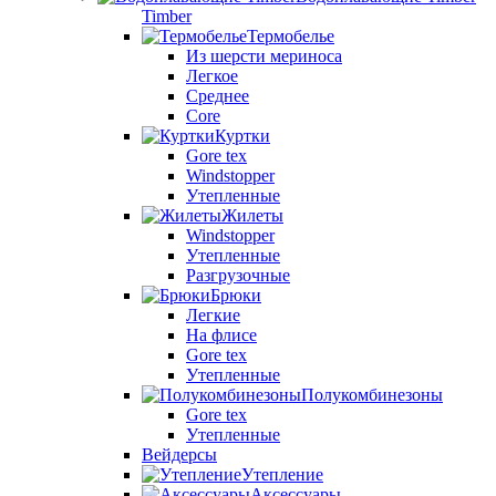
Timber
Термобелье
Из шерсти мериноса
Легкое
Среднее
Core
Куртки
Gore tex
Windstopper
Утепленные
Жилеты
Windstopper
Утепленные
Разгрузочные
Брюки
Легкие
На флисе
Gore tex
Утепленные
Полукомбинезоны
Gore tex
Утепленные
Вейдерсы
Утепление
Аксессуары