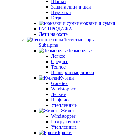
Шапки
Защита лица и шеи
Перчатки
Гетры
Рюкзаки и сумки
РАСПРОДАЖА
Дети на охоте
Лесистые горы
Subalpine
Термобелье
Легкое
Среднее
Теплое
Из шерсти мериноса
Куртки
Gore tex
Windstopper
Легкие
На флисе
Утепленные
Жилеты
Windstopper
Разгрузочные
Утепленные
Брюки