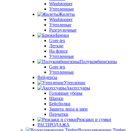
Windstopper
Утепленные
Жилеты
Windstopper
Утепленые
Разгрузочные
Брюки
Gore tex
Легкие
На флисе
Утепленные
Полукомбинезоны
Gore tex
Утепленные
Вейдерсы
Утепление
Аксессуары
Головные уборы
Шапки
Бейсболки
Защита лица и шеи
Перчатки
Рюкзаки и сумки
РАСПРОДАЖА
Водоплавающие Timber