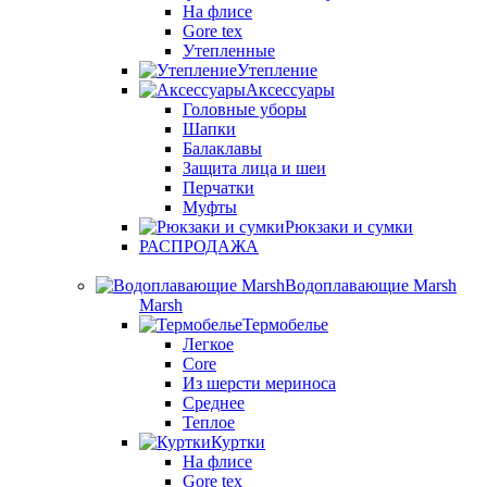
На флисе
Gore tex
Утепленные
Утепление
Аксессуары
Головные уборы
Шапки
Балаклавы
Защита лица и шеи
Перчатки
Муфты
Рюкзаки и сумки
РАСПРОДАЖА
Водоплавающие Marsh
Marsh
Термобелье
Легкое
Core
Из шерсти мериноса
Среднее
Теплое
Куртки
На флисе
Gore tex