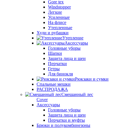
Gore tex
Windstopper
Легкие
Усиленные
На флисе
Утепленные
Худи и рубашки
Утепление
Аксессуары
Головные уборы
Шапки
Защита лица и шеи
Перчатки
Гетры
Для бинокля
Рюкзаки и сумки
Спальные мешки
РАСПРОДАЖА
Смешанный лес
Cover
Аксессуары
Головные уборы
Защита лица и шеи
Перчатки и муфты
Брюки и полукомбинезоны