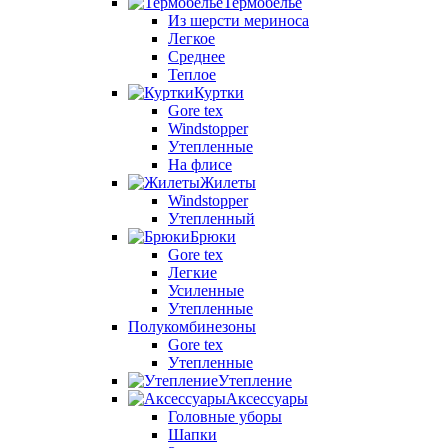
Термобелье
Из шерсти мериноса
Легкое
Среднее
Теплое
Куртки
Gore tex
Windstopper
Утепленные
На флисе
Жилеты
Windstopper
Утепленный
Брюки
Gore tex
Легкие
Усиленные
Утепленные
Полукомбинезоны
Gore tex
Утепленные
Утепление
Аксессуары
Головные уборы
Шапки