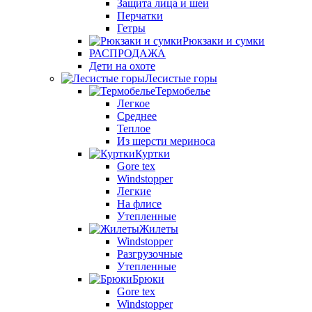
Защита лица и шеи
Перчатки
Гетры
Рюкзаки и сумки
РАСПРОДАЖА
Дети на охоте
Лесистые горы
Термобелье
Легкое
Среднее
Теплое
Из шерсти мериноса
Куртки
Gore tex
Windstopper
Легкие
На флисе
Утепленные
Жилеты
Windstopper
Разгрузочные
Утепленные
Брюки
Gore tex
Windstopper