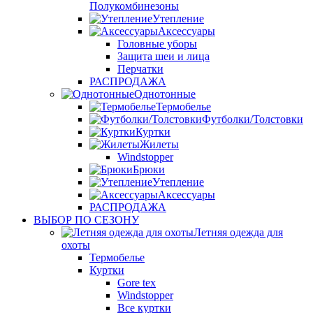
Полукомбинезоны
Утепление
Аксессуары
Головные уборы
Защита шеи и лица
Перчатки
РАСПРОДАЖА
Однотонные
Термобелье
Футболки/Толстовки
Куртки
Жилеты
Windstopper
Брюки
Утепление
Аксессуары
РАСПРОДАЖА
ВЫБОР ПО СЕЗОНУ
Летняя одежда для
охоты
Термобелье
Куртки
Gore tex
Windstopper
Все куртки