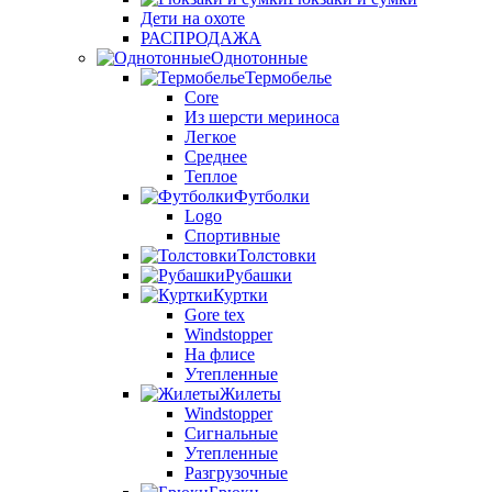
Дети на охоте
РАСПРОДАЖА
Однотонные
Термобелье
Core
Из шерсти мериноса
Легкое
Среднее
Теплое
Футболки
Logo
Спортивные
Толстовки
Рубашки
Куртки
Gore tex
Windstopper
На флисе
Утепленные
Жилеты
Windstopper
Сигнальные
Утепленные
Разгрузочные