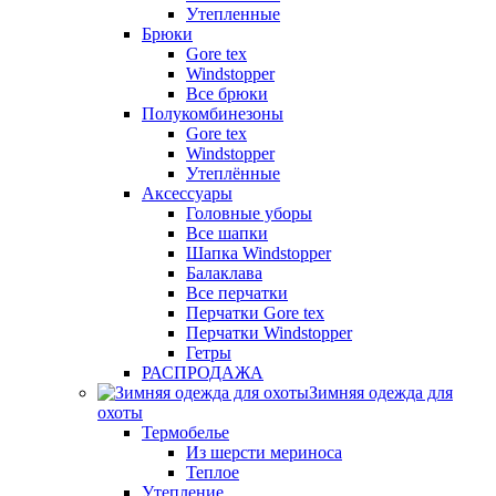
Утепленные
Брюки
Gore tex
Windstopper
Все брюки
Полукомбинезоны
Gore tex
Windstopper
Утеплённые
Аксессуары
Головные уборы
Все шапки
Шапка Windstopper
Балаклава
Все перчатки
Перчатки Gore tex
Перчатки Windstopper
Гетры
РАСПРОДАЖА
Зимняя одежда для
охоты
Термобелье
Из шерсти мериноса
Теплое
Утепление