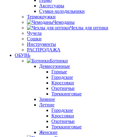
Гермо
Аксессуары
Сумки-холодильники
Термокружки
Чемоданы
Чехлы для оптики
Чучела
Сошки
Инструменты
РАСПРОДАЖА
ОБУВЬ
Ботинки
Демисезонные
Горные
Городские
Кроссовки
Охотничьи
Треккинговые
Зимние
Летние
Городские
Кроссовки
Охотничьи
Треккинговые
Женские