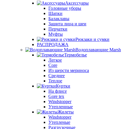
Аксессуары
Головные уборы
Шапки
Балаклавы
Защита лица и шеи
Перчатки
Муфты
Рюкзаки и сумки
РАСПРОДАЖА
Водоплавающие Marsh
Термобелье
Легкое
Core
Из шерсти мериноса
Среднее
Теплое
Куртки
На флисе
Gore tex
Windstopper
Утепленные
Жилеты
Windstopper
Утепленые
Разгрузочные