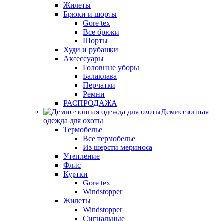
Жилеты
Брюки и шорты
Gore tex
Все брюки
Шорты
Худи и рубашки
Аксессуары
Головные уборы
Балаклава
Перчатки
Ремни
РАСПРОДАЖА
Демисезонная
одежда для охоты
Термобелье
Все термобелье
Из шерсти мериноса
Утепление
Флис
Куртки
Gore tex
Windstopper
Жилеты
Windstopper
Сигнальные