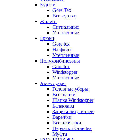
Куртки
Gore Tex
Все куртки
Жилеты
Сигнальные
Утепленные
Брюки
Gore tex
На флисе
Утепленные
Полукомбинезоны
Gore tex
Windstopper
Утепленные
Аксессуары
Головные уборы
Все шапки
Шапка Windstopper
Балаклава
Защита лица и шеи
Варежки
Все перчатки
Перчатки Gore tex
Муфта
РАСПРОДАЖА