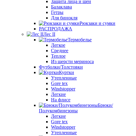
Защита лица и шеи
Балаклава
Гетры
Для бинокля
Рюкзаки и сумки
РАСПРОДАЖА
Лес II
Термобелье
Легкое
Среднее
Теплое
Из шерсти мериноса
Футболки/Толстовки
Куртки
Утепленные
Gore tex
Windstopper
Легкие
На флисе
Брюки/
Полукомбинезоны
Легкие
Gore tex
Windstopper
Утепленные