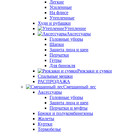
Легкие
Усиленные
На флисе
Утепленные
Худи и рубашки
Утепление
Аксессуары
Головные уборы
Шапки
Защита лица и шеи
Перчатки
Гетры
Для бинокля
Рюкзаки и сумки
Спальные мешки
РАСПРОДАЖА
Смешанный лес
Аксессуары
Головные уборы
Защита лица и шеи
Перчатки и муфты
Брюки и полукомбинезоны
Жилеты
Куртки
Термобелье