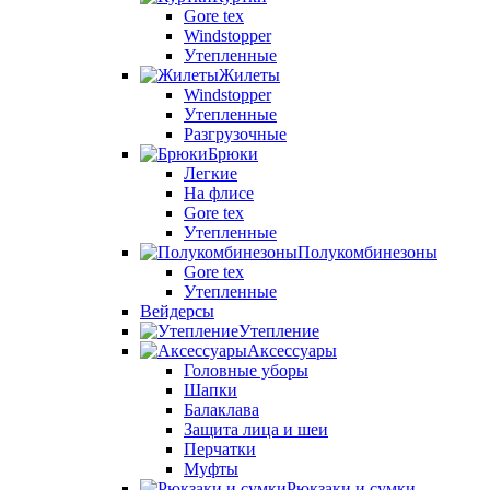
Gore tex
Windstopper
Утепленные
Жилеты
Windstopper
Утепленные
Разгрузочные
Брюки
Легкие
На флисе
Gore tex
Утепленные
Полукомбинезоны
Gore tex
Утепленные
Вейдерсы
Утепление
Аксессуары
Головные уборы
Шапки
Балаклава
Защита лица и шеи
Перчатки
Муфты
Рюкзаки и сумки