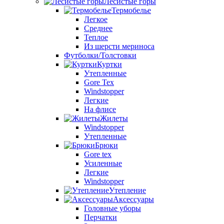
Лесистые горы
Термобелье
Легкое
Среднее
Теплое
Из шерсти мериноса
Футболки/Толстовки
Куртки
Утепленные
Gore Tex
Windstopper
Легкие
На флисе
Жилеты
Windstopper
Утепленные
Брюки
Gore tex
Усиленные
Легкие
Windstopper
Утепление
Аксессуары
Головные уборы
Перчатки