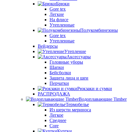
Брюки
Gore tex
Легкие
На флисе
Утепленные
Полукомбинезоны
Gore tex
Утепленные
Вейдерсы
Утепление
Аксессуары
Головные уборы
Шапки
Бейсболки
Защита лица и шеи
Перчатки
Рюкзаки и сумки
РАСПРОДАЖА
Водоплавающие Timber
Термобелье
Из шерсти мериноса
Легкое
Среднее
Core
Куртки