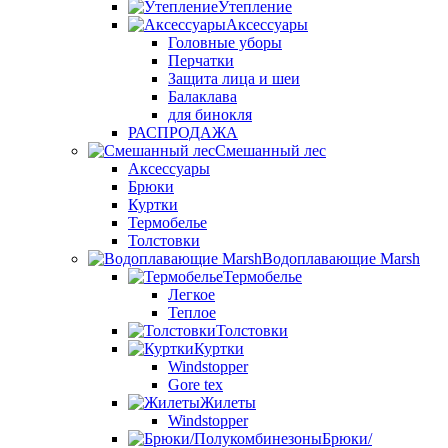
Утепление
Аксессуары
Головные уборы
Перчатки
Защита лица и шеи
Балаклава
для бинокля
РАСПРОДАЖА
Смешанный лес
Аксессуары
Брюки
Куртки
Термобелье
Толстовки
Водоплавающие Marsh
Термобелье
Легкое
Теплое
Толстовки
Куртки
Windstopper
Gore tex
Жилеты
Windstopper
Брюки/