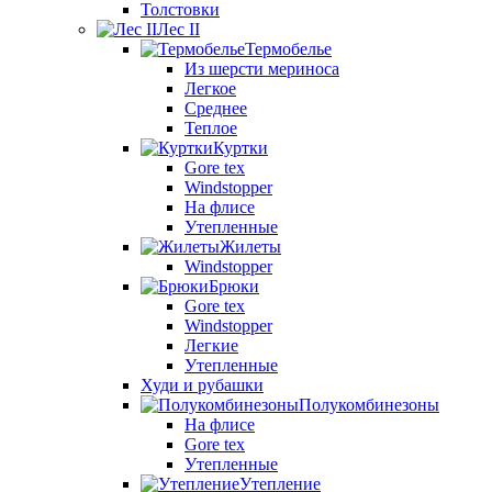
Толстовки
Лес II
Термобелье
Из шерсти мериноса
Легкое
Среднее
Теплое
Куртки
Gore tex
Windstopper
На флисе
Утепленные
Жилеты
Windstopper
Брюки
Gore tex
Windstopper
Легкие
Утепленные
Худи и рубашки
Полукомбинезоны
На флисе
Gore tex
Утепленные
Утепление