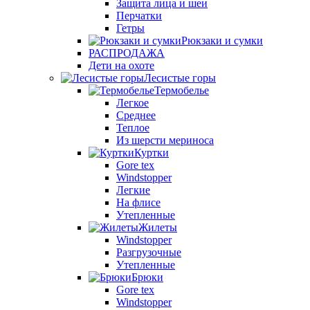
Защита лица и шеи
Перчатки
Гетры
Рюкзаки и сумки
РАСПРОДАЖА
Дети на охоте
Лесистые горы
Термобелье
Легкое
Среднее
Теплое
Из шерсти мериноса
Куртки
Gore tex
Windstopper
Легкие
На флисе
Утепленные
Жилеты
Windstopper
Разгрузочные
Утепленные
Брюки
Gore tex
Windstopper