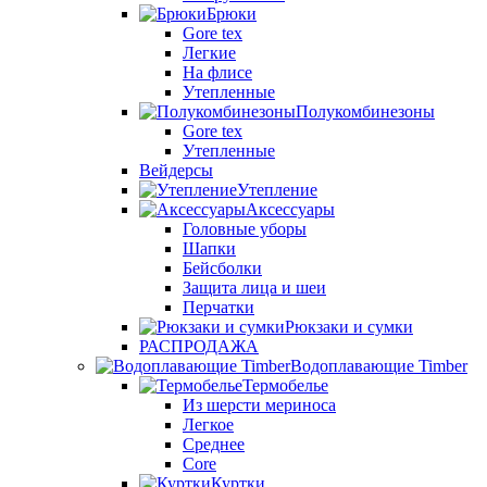
Брюки
Gore tex
Легкие
На флисе
Утепленные
Полукомбинезоны
Gore tex
Утепленные
Вейдерсы
Утепление
Аксессуары
Головные уборы
Шапки
Бейсболки
Защита лица и шеи
Перчатки
Рюкзаки и сумки
РАСПРОДАЖА
Водоплавающие Timber
Термобелье
Из шерсти мериноса
Легкое
Среднее
Core
Куртки