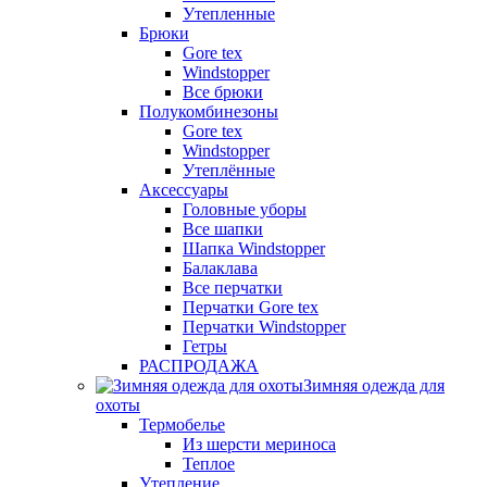
Утепленные
Брюки
Gore tex
Windstopper
Все брюки
Полукомбинезоны
Gore tex
Windstopper
Утеплённые
Аксессуары
Головные уборы
Все шапки
Шапка Windstopper
Балаклава
Все перчатки
Перчатки Gore tex
Перчатки Windstopper
Гетры
РАСПРОДАЖА
Зимняя одежда для
охоты
Термобелье
Из шерсти мериноса
Теплое
Утепление