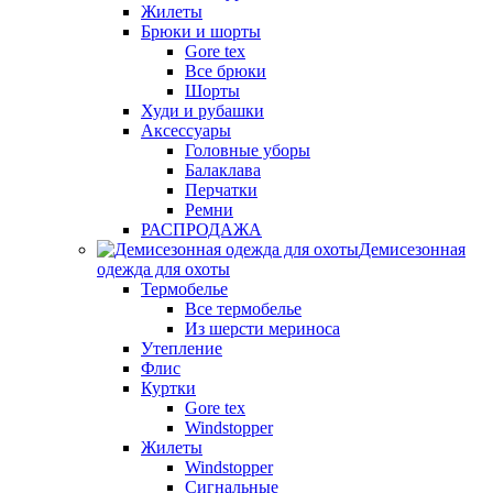
Жилеты
Брюки и шорты
Gore tex
Все брюки
Шорты
Худи и рубашки
Аксессуары
Головные уборы
Балаклава
Перчатки
Ремни
РАСПРОДАЖА
Демисезонная
одежда для охоты
Термобелье
Все термобелье
Из шерсти мериноса
Утепление
Флис
Куртки
Gore tex
Windstopper
Жилеты
Windstopper
Сигнальные