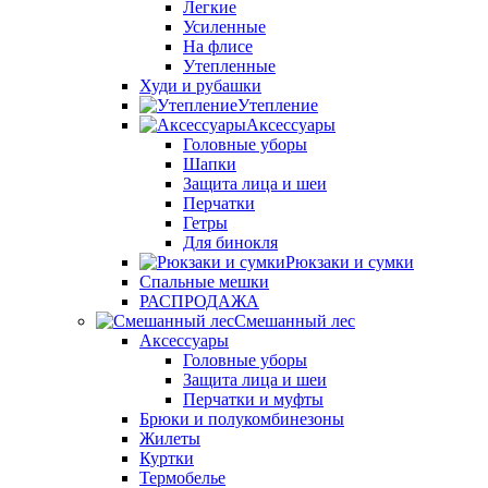
Легкие
Усиленные
На флисе
Утепленные
Худи и рубашки
Утепление
Аксессуары
Головные уборы
Шапки
Защита лица и шеи
Перчатки
Гетры
Для бинокля
Рюкзаки и сумки
Спальные мешки
РАСПРОДАЖА
Смешанный лес
Аксессуары
Головные уборы
Защита лица и шеи
Перчатки и муфты
Брюки и полукомбинезоны
Жилеты
Куртки
Термобелье