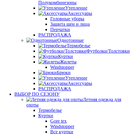
Полукомбинезоны
Утепление
Аксессуары
Головные уборы
Защита шеи и лица
Перчатки
РАСПРОДАЖА
Однотонные
Термобелье
Футболки/Толстовки
Куртки
Жилеты
Windstopper
Брюки
Утепление
Аксессуары
РАСПРОДАЖА
ВЫБОР ПО СЕЗОНУ
Летняя одежда для
охоты
Термобелье
Куртки
Gore tex
Windstopper
Все куртки