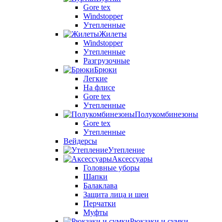
Gore tex
Windstopper
Утепленные
Жилеты
Windstopper
Утепленные
Разгрузочные
Брюки
Легкие
На флисе
Gore tex
Утепленные
Полукомбинезоны
Gore tex
Утепленные
Вейдерсы
Утепление
Аксессуары
Головные уборы
Шапки
Балаклава
Защита лица и шеи
Перчатки
Муфты
Рюкзаки и сумки