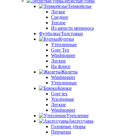
Лесистые горы
Термобелье
Легкое
Среднее
Теплое
Из шерсти мериноса
Футболки/Толстовки
Куртки
Утепленные
Gore Tex
Windstopper
Легкие
На флисе
Жилеты
Windstopper
Утепленные
Брюки
Gore tex
Усиленные
Легкие
Windstopper
Утепление
Аксессуары
Головные уборы
Перчатки