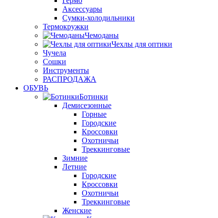
Гермо
Аксессуары
Сумки-холодильники
Термокружки
Чемоданы
Чехлы для оптики
Чучела
Сошки
Инструменты
РАСПРОДАЖА
ОБУВЬ
Ботинки
Демисезонные
Горные
Городские
Кроссовки
Охотничьи
Треккинговые
Зимние
Летние
Городские
Кроссовки
Охотничьи
Треккинговые
Женские