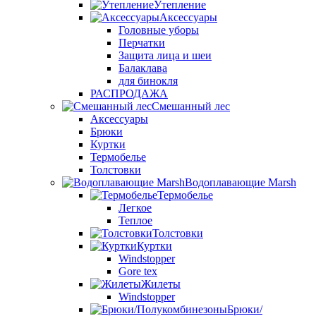
Утепление
Аксессуары
Головные уборы
Перчатки
Защита лица и шеи
Балаклава
для бинокля
РАСПРОДАЖА
Смешанный лес
Аксессуары
Брюки
Куртки
Термобелье
Толстовки
Водоплавающие Marsh
Термобелье
Легкое
Теплое
Толстовки
Куртки
Windstopper
Gore tex
Жилеты
Windstopper
Брюки/