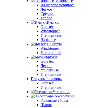
Термобелье
Из шерсти мериноса
Легкое
Среднее
Теплое
Куртки
Gore tex
Windstopper
Утепленные
На флисе
Жилеты
Windstopper
Утепленный
Брюки
Gore tex
Легкие
Усиленные
Утепленные
Полукомбинезоны
Gore tex
Утепленные
Утепление
Аксессуары
Головные уборы
Шапки