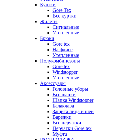
Куртки
Gore Tex
Все куртки
Жилеты
Сигнальные
Утепленные
Брюки
Gore tex
На флисе
Утепленные
Полукомбинезоны
Gore tex
Windstopper
Утепленные
Аксессуары
Головные уборы
Все шапки
Шапка Windstopper
Балаклава
Защита лица и шеи
Варежки
Все перчатки
Перчатки Gore tex
Муфта
РАСПРОДАЖА