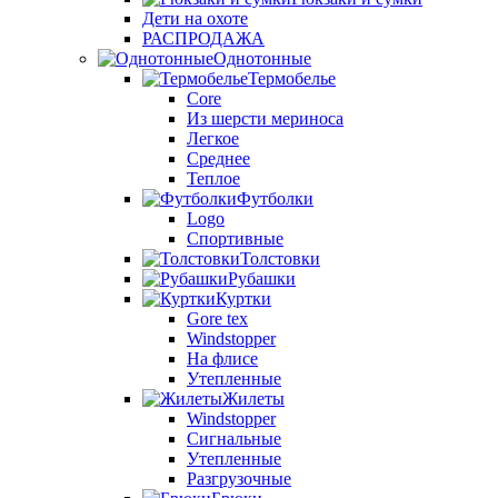
Дети на охоте
РАСПРОДАЖА
Однотонные
Термобелье
Core
Из шерсти мериноса
Легкое
Среднее
Теплое
Футболки
Logo
Спортивные
Толстовки
Рубашки
Куртки
Gore tex
Windstopper
На флисе
Утепленные
Жилеты
Windstopper
Сигнальные
Утепленные
Разгрузочные