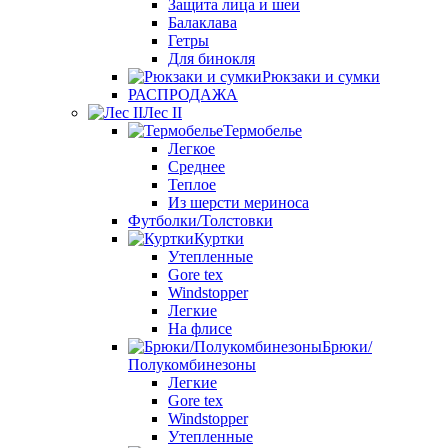
Защита лица и шеи
Балаклава
Гетры
Для бинокля
Рюкзаки и сумки
РАСПРОДАЖА
Лес II
Термобелье
Легкое
Среднее
Теплое
Из шерсти мериноса
Футболки/Толстовки
Куртки
Утепленные
Gore tex
Windstopper
Легкие
На флисе
Брюки/
Полукомбинезоны
Легкие
Gore tex
Windstopper
Утепленные