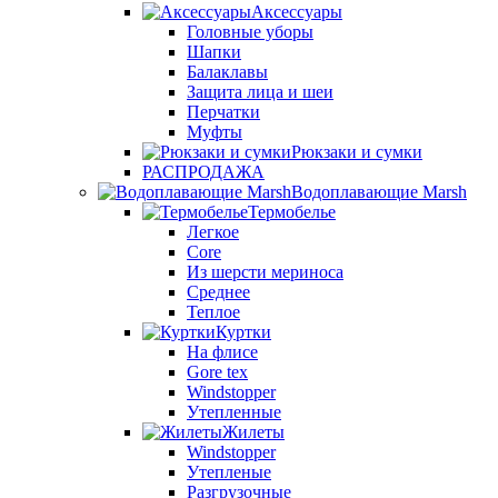
Аксессуары
Головные уборы
Шапки
Балаклавы
Защита лица и шеи
Перчатки
Муфты
Рюкзаки и сумки
РАСПРОДАЖА
Водоплавающие Marsh
Термобелье
Легкое
Core
Из шерсти мериноса
Среднее
Теплое
Куртки
На флисе
Gore tex
Windstopper
Утепленные
Жилеты
Windstopper
Утепленые
Разгрузочные