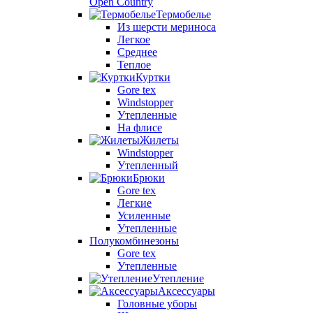
Open Country
Термобелье
Из шерсти мериноса
Легкое
Среднее
Теплое
Куртки
Gore tex
Windstopper
Утепленные
На флисе
Жилеты
Windstopper
Утепленный
Брюки
Gore tex
Легкие
Усиленные
Утепленные
Полукомбинезоны
Gore tex
Утепленные
Утепление
Аксессуары
Головные уборы