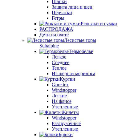
Шапки
Защита лица и шеи
Перчатки
Гетры
Рюкзаки и сумки
РАСПРОДАЖА
Дети на охоте
Лесистые горы
Subalpine
Термобелье
Легкое
Среднее
Теплое
Из шерсти мериноса
Куртки
Gore tex
Windstopper
Легкие
На флисе
Утепленные
Жилеты
Windstopper
Разгрузочные
Утепленные
Брюки