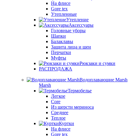
На флисе
Gore tex
Утепленные
Утепление
Аксессуары
Головные уборы
Шапки
Балаклавы
Защита лица и шеи
Перчатки
Муфты
Рюкзаки и сумки
РАСПРОДАЖА
Водоплавающие Marsh
Marsh
Термобелье
Легкое
Core
Из шерсти мериноса
Среднее
Теплое
Куртки
На флисе
Gore tex