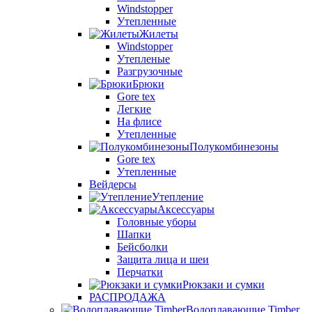
Windstopper
Утепленные
Жилеты
Windstopper
Утепленые
Разгрузочные
Брюки
Gore tex
Легкие
На флисе
Утепленные
Полукомбинезоны
Gore tex
Утепленные
Вейдерсы
Утепление
Аксессуары
Головные уборы
Шапки
Бейсболки
Защита лица и шеи
Перчатки
Рюкзаки и сумки
РАСПРОДАЖА
Водоплавающие Timber