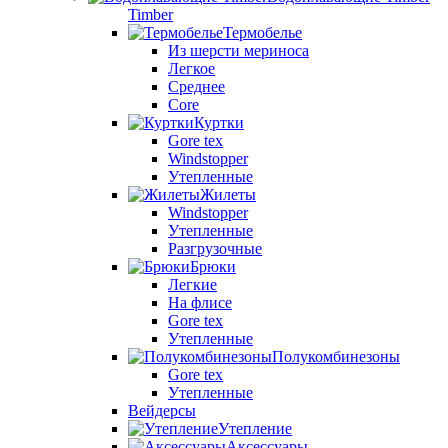
Timber
Термобелье
Из шерсти мериноса
Легкое
Среднее
Core
Куртки
Gore tex
Windstopper
Утепленные
Жилеты
Windstopper
Утепленные
Разгрузочные
Брюки
Легкие
На флисе
Gore tex
Утепленные
Полукомбинезоны
Gore tex
Утепленные
Вейдерсы
Утепление
Аксессуары