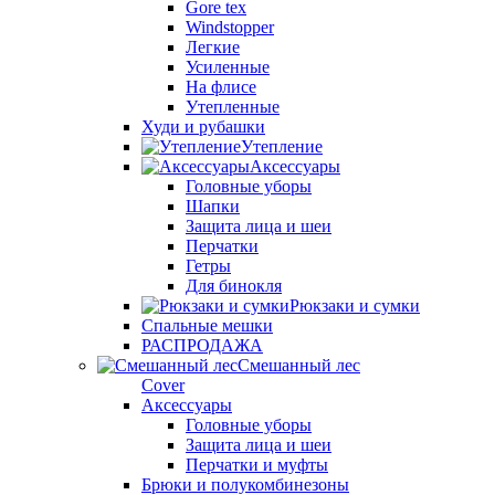
Gore tex
Windstopper
Легкие
Усиленные
На флисе
Утепленные
Худи и рубашки
Утепление
Аксессуары
Головные уборы
Шапки
Защита лица и шеи
Перчатки
Гетры
Для бинокля
Рюкзаки и сумки
Спальные мешки
РАСПРОДАЖА
Смешанный лес
Cover
Аксессуары
Головные уборы
Защита лица и шеи
Перчатки и муфты
Брюки и полукомбинезоны