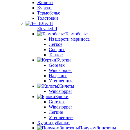
Жилеты
Куртки
Термобелье
Толстовки
Лес II
Elevated II
Термобелье
Из шерсти мериноса
Легкое
Среднее
Теплое
Куртки
Gore tex
Windstopper
На флисе
Утепленные
Жилеты
Windstopper
Брюки
Gore tex
Windstopper
Легкие
Утепленные
Худи и рубашки
Полукомбинезоны