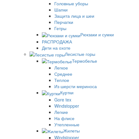
Головные уборы
Шапки
Защита лица и шеи
Перчатки
Гетры
Рюкзаки и сумки
РАСПРОДАЖА
Дети на охоте
Лесистые горы
Термобелье
Легкое
Среднее
Теплое
Из шерсти мериноса
Куртки
Gore tex
Windstopper
Легкие
На флисе
Утепленные
Жилеты
Windstopper