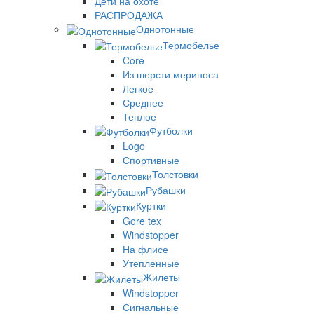
Дети на охоте
РАСПРОДАЖА
Однотонные
Термобелье
Core
Из шерсти мериноса
Легкое
Среднее
Теплое
Футболки
Logo
Спортивные
Толстовки
Рубашки
Куртки
Gore tex
Windstopper
На флисе
Утепленные
Жилеты
Windstopper
Сигнальные