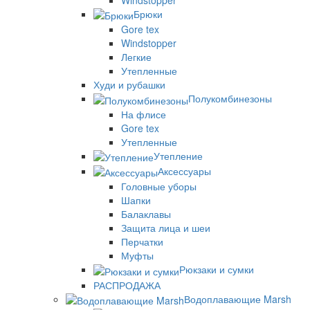
Брюки
Gore tex
Windstopper
Легкие
Утепленные
Худи и рубашки
Полукомбинезоны
На флисе
Gore tex
Утепленные
Утепление
Аксессуары
Головные уборы
Шапки
Балаклавы
Защита лица и шеи
Перчатки
Муфты
Рюкзаки и сумки
РАСПРОДАЖА
Водоплавающие Marsh