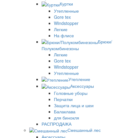
Куртки
Утепленные
Gore tex
Windstopper
Легкие
На флисе
Брюки/
Полукомбинезоны
Легкие
Gore tex
Windstopper
Утепленные
Утепление
Аксессуары
Головные уборы
Перчатки
Защита лица и шеи
Балаклава
для бинокля
РАСПРОДАЖА
Смешанный лес
Аксессуары