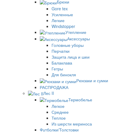
Брюки
Gore tex
Усиленные
Легкие
Windstopper
Утепление
Аксессуары
Головные уборы
Перчатки
Защита лица и шеи
Балаклава
Гетры
Для бинокля
Рюкзаки и сумки
РАСПРОДАЖА
Лес II
Термобелье
Легкое
Среднее
Теплое
Из шерсти мериноса
Футболки/Толстовки