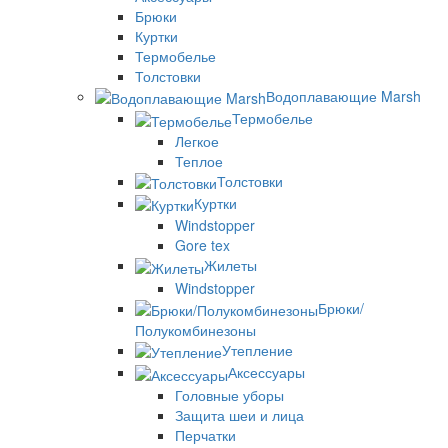
Брюки
Куртки
Термобелье
Толстовки
Водоплавающие Marsh
Термобелье
Легкое
Теплое
Толстовки
Куртки
Windstopper
Gore tex
Жилеты
Windstopper
Брюки/
Полукомбинезоны
Утепление
Аксессуары
Головные уборы
Защита шеи и лица
Перчатки