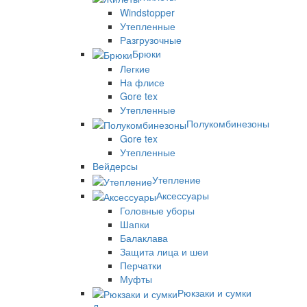
Windstopper
Утепленные
Разгрузочные
Брюки
Легкие
На флисе
Gore tex
Утепленные
Полукомбинезоны
Gore tex
Утепленные
Вейдерсы
Утепление
Аксессуары
Головные уборы
Шапки
Балаклава
Защита лица и шеи
Перчатки
Муфты
Рюкзаки и сумки