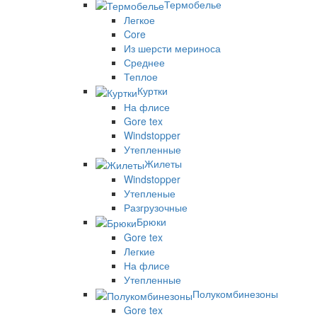
Термобелье
Легкое
Core
Из шерсти мериноса
Среднее
Теплое
Куртки
На флисе
Gore tex
Windstopper
Утепленные
Жилеты
Windstopper
Утепленые
Разгрузочные
Брюки
Gore tex
Легкие
На флисе
Утепленные
Полукомбинезоны
Gore tex