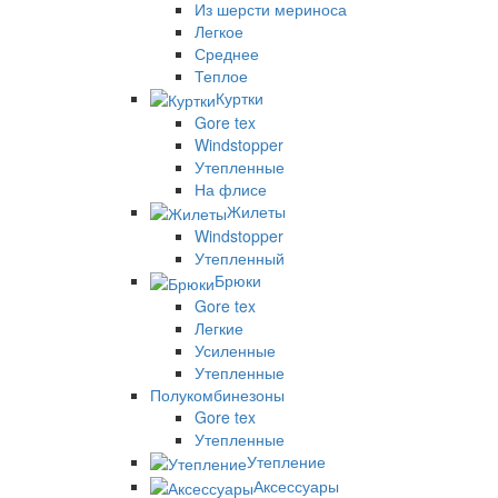
Из шерсти мериноса
Легкое
Среднее
Теплое
Куртки
Gore tex
Windstopper
Утепленные
На флисе
Жилеты
Windstopper
Утепленный
Брюки
Gore tex
Легкие
Усиленные
Утепленные
Полукомбинезоны
Gore tex
Утепленные
Утепление
Аксессуары