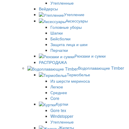
Утепленные
Вейдерсы
Утепление
Аксессуары
Головные уборы
Шапки
Бейсболки
Защита лица и шеи
Перчатки
Рюкзаки и сумки
РАСПРОДАЖА
Водоплавающие Timber
Термобелье
Из шерсти мериноса
Легкое
Среднее
Core
Куртки
Gore tex
Windstopper
Утепленные
Жилеты