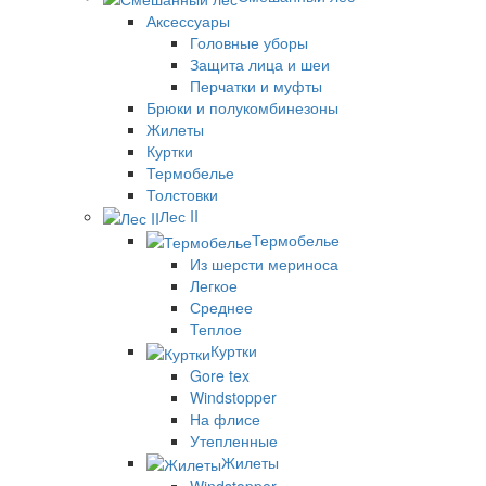
Аксессуары
Головные уборы
Защита лица и шеи
Перчатки и муфты
Брюки и полукомбинезоны
Жилеты
Куртки
Термобелье
Толстовки
Лес II
Термобелье
Из шерсти мериноса
Легкое
Среднее
Теплое
Куртки
Gore tex
Windstopper
На флисе
Утепленные
Жилеты
Windstopper