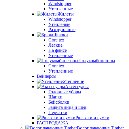
Windstopper
Утепленные
Жилеты
Windstopper
Утепленые
Разгрузочные
Брюки
Gore tex
Легкие
На флисе
Утепленные
Полукомбинезоны
Gore tex
Утепленные
Вейдерсы
Утепление
Аксессуары
Головные уборы
Шапки
Бейсболки
Защита лица и шеи
Перчатки
Рюкзаки и сумки
РАСПРОДАЖА
Водоплавающие Timber