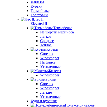
Жилеты
Куртки
Термобелье
Толстовки
Лес II
Elevated II
Термобелье
Из шерсти мериноса
Легкое
Среднее
Теплое
Куртки
Gore tex
Windstopper
На флисе
Утепленные
Жилеты
Windstopper
Брюки
Gore tex
Windstopper
Легкие
Утепленные
Худи и рубашки
Полукомбинезоны