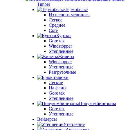
Timber
Термобелье
Из шерсти мериноса
Легкое
Среднее
Core
Куртки
Gore tex
Windstopper
Утепленные
Жилеты
Windstopper
Утепленные
Разгрузочные
Брюки
Легкие
На флисе
Gore tex
Утепленные
Полукомбинезоны
Gore tex
Утепленные
Вейдерсы
Утепление
Аксессуары