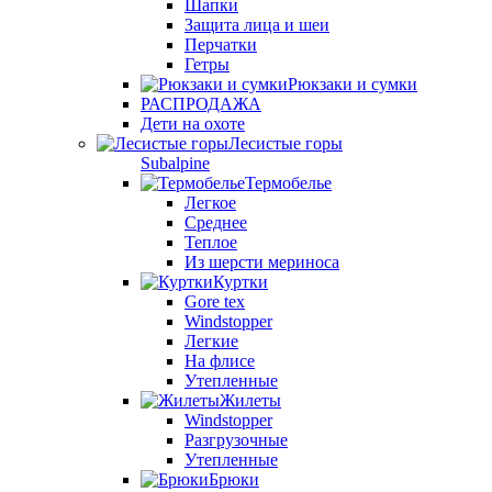
Шапки
Защита лица и шеи
Перчатки
Гетры
Рюкзаки и сумки
РАСПРОДАЖА
Дети на охоте
Лесистые горы
Subalpine
Термобелье
Легкое
Среднее
Теплое
Из шерсти мериноса
Куртки
Gore tex
Windstopper
Легкие
На флисе
Утепленные
Жилеты
Windstopper
Разгрузочные
Утепленные
Брюки