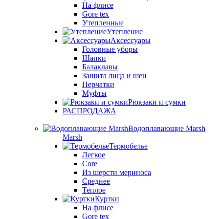
На флисе
Gore tex
Утепленные
Утепление
Аксессуары
Головные уборы
Шапки
Балаклавы
Защита лица и шеи
Перчатки
Муфты
Рюкзаки и сумки
РАСПРОДАЖА
Водоплавающие Marsh
Marsh
Термобелье
Легкое
Core
Из шерсти мериноса
Среднее
Теплое
Куртки
На флисе
Gore tex