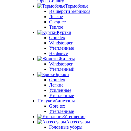
Open Country
Термобелье
Из шерсти мериноса
Легкое
Среднее
Теплое
Куртки
Gore tex
Windstopper
Утепленные
На флисе
Жилеты
Windstopper
Утепленный
Брюки
Gore tex
Легкие
Усиленные
Утепленные
Полукомбинезоны
Gore tex
Утепленные
Утепление
Аксессуары
Головные уборы