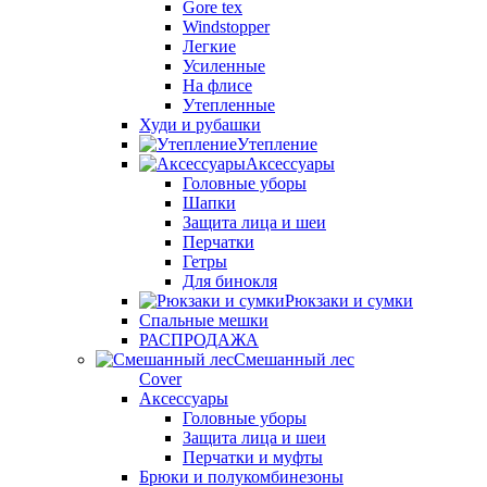
Gore tex
Windstopper
Легкие
Усиленные
На флисе
Утепленные
Худи и рубашки
Утепление
Аксессуары
Головные уборы
Шапки
Защита лица и шеи
Перчатки
Гетры
Для бинокля
Рюкзаки и сумки
Спальные мешки
РАСПРОДАЖА
Смешанный лес
Cover
Аксессуары
Головные уборы
Защита лица и шеи
Перчатки и муфты
Брюки и полукомбинезоны