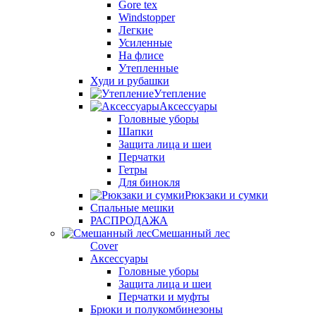
Gore tex
Windstopper
Легкие
Усиленные
На флисе
Утепленные
Худи и рубашки
Утепление
Аксессуары
Головные уборы
Шапки
Защита лица и шеи
Перчатки
Гетры
Для бинокля
Рюкзаки и сумки
Спальные мешки
РАСПРОДАЖА
Смешанный лес
Cover
Аксессуары
Головные уборы
Защита лица и шеи
Перчатки и муфты
Брюки и полукомбинезоны