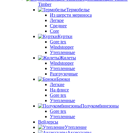
Timber
Термобелье
Из шерсти мериноса
Легкое
Среднее
Core
Куртки
Gore tex
Windstopper
Утепленные
Жилеты
Windstopper
Утепленные
Разгрузочные
Брюки
Легкие
На флисе
Gore tex
Утепленные
Полукомбинезоны
Gore tex
Утепленные
Вейдерсы
Утепление
Аксессуары