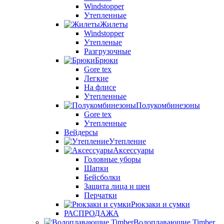
Windstopper
Утепленные
Жилеты
Windstopper
Утепленые
Разгрузочные
Брюки
Gore tex
Легкие
На флисе
Утепленные
Полукомбинезоны
Gore tex
Утепленные
Вейдерсы
Утепление
Аксессуары
Головные уборы
Шапки
Бейсболки
Защита лица и шеи
Перчатки
Рюкзаки и сумки
РАСПРОДАЖА
Водоплавающие Timber