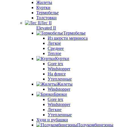
Жилеты
Куртки
Термобелье
Толстовки
Лес II
Elevated II
Термобелье
Из шерсти мериноса
Легкое
Среднее
Теплое
Куртки
Gore tex
Windstopper
На флисе
Утепленные
Жилеты
Windstopper
Брюки
Gore tex
Windstopper
Легкие
Утепленные
Худи и рубашки
Полукомбинезоны