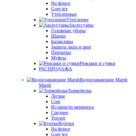
На флисе
Gore tex
Утепленные
Утепление
Аксессуары
Головные уборы
Шапки
Балаклавы
Защита лица и шеи
Перчатки
Муфты
Рюкзаки и сумки
РАСПРОДАЖА
Водоплавающие Marsh
Marsh
Термобелье
Легкое
Core
Из шерсти мериноса
Среднее
Теплое
Куртки
На флисе
Gore tex