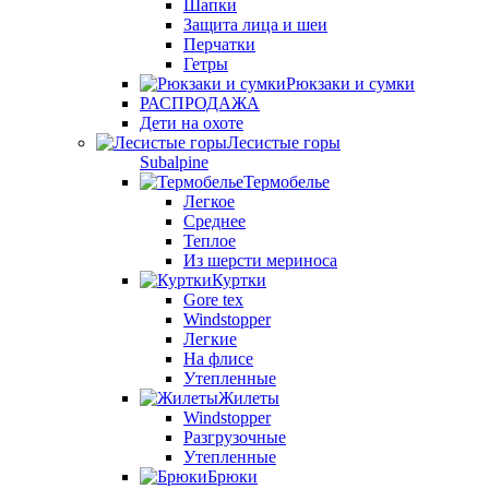
Шапки
Защита лица и шеи
Перчатки
Гетры
Рюкзаки и сумки
РАСПРОДАЖА
Дети на охоте
Лесистые горы
Subalpine
Термобелье
Легкое
Среднее
Теплое
Из шерсти мериноса
Куртки
Gore tex
Windstopper
Легкие
На флисе
Утепленные
Жилеты
Windstopper
Разгрузочные
Утепленные
Брюки