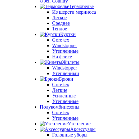
Open Country
Термобелье
Из шерсти мериноса
Легкое
Среднее
Теплое
Куртки
Gore tex
Windstopper
Утепленные
На флисе
Жилеты
Windstopper
Утепленный
Брюки
Gore tex
Легкие
Усиленные
Утепленные
Полукомбинезоны
Gore tex
Утепленные
Утепление
Аксессуары
Головные уборы