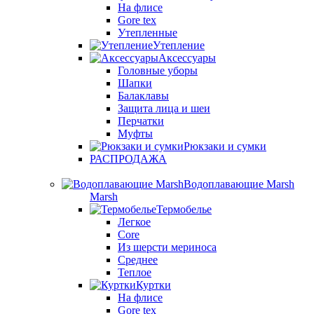
На флисе
Gore tex
Утепленные
Утепление
Аксессуары
Головные уборы
Шапки
Балаклавы
Защита лица и шеи
Перчатки
Муфты
Рюкзаки и сумки
РАСПРОДАЖА
Водоплавающие Marsh
Marsh
Термобелье
Легкое
Core
Из шерсти мериноса
Среднее
Теплое
Куртки
На флисе
Gore tex