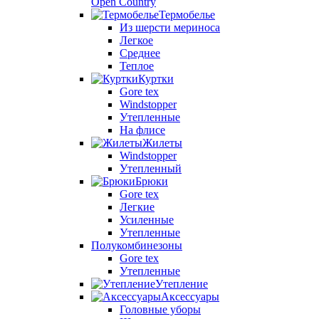
Open Country
Термобелье
Из шерсти мериноса
Легкое
Среднее
Теплое
Куртки
Gore tex
Windstopper
Утепленные
На флисе
Жилеты
Windstopper
Утепленный
Брюки
Gore tex
Легкие
Усиленные
Утепленные
Полукомбинезоны
Gore tex
Утепленные
Утепление
Аксессуары
Головные уборы