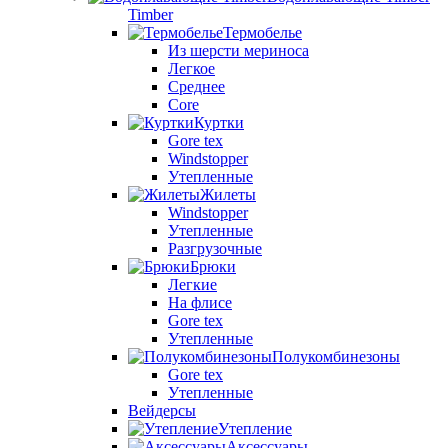
Timber
Термобелье
Из шерсти мериноса
Легкое
Среднее
Core
Куртки
Gore tex
Windstopper
Утепленные
Жилеты
Windstopper
Утепленные
Разгрузочные
Брюки
Легкие
На флисе
Gore tex
Утепленные
Полукомбинезоны
Gore tex
Утепленные
Вейдерсы
Утепление
Аксессуары