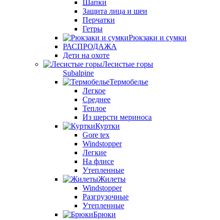
Шапки
Защита лица и шеи
Перчатки
Гетры
Рюкзаки и сумки
РАСПРОДАЖА
Дети на охоте
Лесистые горы
Subalpine
Термобелье
Легкое
Среднее
Теплое
Из шерсти мериноса
Куртки
Gore tex
Windstopper
Легкие
На флисе
Утепленные
Жилеты
Windstopper
Разгрузочные
Утепленные
Брюки