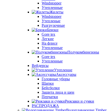
Windstopper
Утепленные
Жилеты
Windstopper
Утепленые
Разгрузочные
Брюки
Gore tex
Легкие
На флисе
Утепленные
Полукомбинезоны
Gore tex
Утепленные
Вейдерсы
Утепление
Аксессуары
Головные уборы
Шапки
Бейсболки
Защита лица и шеи
Перчатки
Рюкзаки и сумки
РАСПРОДАЖА
Водоплавающие Timber