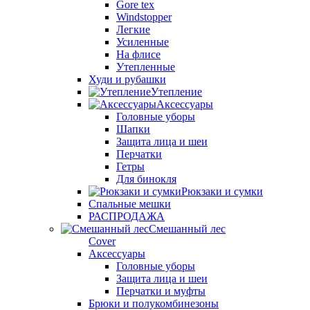
Gore tex
Windstopper
Легкие
Усиленные
На флисе
Утепленные
Худи и рубашки
Утепление
Аксессуары
Головные уборы
Шапки
Защита лица и шеи
Перчатки
Гетры
Для бинокля
Рюкзаки и сумки
Спальные мешки
РАСПРОДАЖА
Смешанный лес
Cover
Аксессуары
Головные уборы
Защита лица и шеи
Перчатки и муфты
Брюки и полукомбинезоны