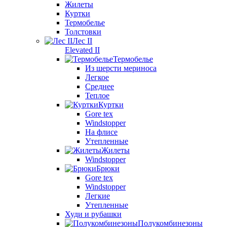
Жилеты
Куртки
Термобелье
Толстовки
Лес II
Elevated II
Термобелье
Из шерсти мериноса
Легкое
Среднее
Теплое
Куртки
Gore tex
Windstopper
На флисе
Утепленные
Жилеты
Windstopper
Брюки
Gore tex
Windstopper
Легкие
Утепленные
Худи и рубашки
Полукомбинезоны