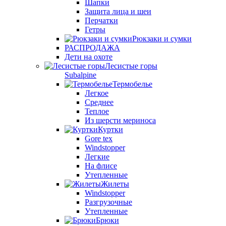
Шапки
Защита лица и шеи
Перчатки
Гетры
Рюкзаки и сумки
РАСПРОДАЖА
Дети на охоте
Лесистые горы
Subalpine
Термобелье
Легкое
Среднее
Теплое
Из шерсти мериноса
Куртки
Gore tex
Windstopper
Легкие
На флисе
Утепленные
Жилеты
Windstopper
Разгрузочные
Утепленные
Брюки