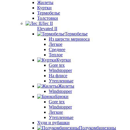
Жилеты
Куртки
Термобелье
Толстовки
Лес II
Elevated II
Термобелье
Из шерсти мериноса
Легкое
Среднее
Теплое
Куртки
Gore tex
Windstopper
На флисе
Утепленные
Жилеты
Windstopper
Брюки
Gore tex
Windstopper
Легкие
Утепленные
Худи и рубашки
Полукомбинезоны