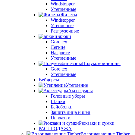
Windstopper
Утепленные
Жилеты
Windstopper
Утепленые
Разгрузочные
Брюки
Gore tex
Легкие
На флисе
Утепленные
Полукомбинезоны
Gore tex
Утепленные
Вейдерсы
Утепление
Аксессуары
Головные уборы
Шапки
Бейсболки
Защита лица и шеи
Перчатки
Рюкзаки и сумки
РАСПРОДАЖА
Водоплавающие Timber