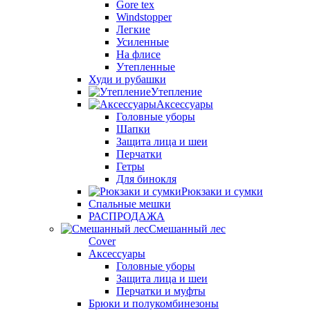
Gore tex
Windstopper
Легкие
Усиленные
На флисе
Утепленные
Худи и рубашки
Утепление
Аксессуары
Головные уборы
Шапки
Защита лица и шеи
Перчатки
Гетры
Для бинокля
Рюкзаки и сумки
Спальные мешки
РАСПРОДАЖА
Смешанный лес
Cover
Аксессуары
Головные уборы
Защита лица и шеи
Перчатки и муфты
Брюки и полукомбинезоны