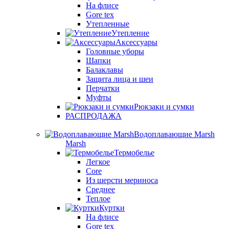
На флисе
Gore tex
Утепленные
Утепление
Аксессуары
Головные уборы
Шапки
Балаклавы
Защита лица и шеи
Перчатки
Муфты
Рюкзаки и сумки
РАСПРОДАЖА
Водоплавающие Marsh
Marsh
Термобелье
Легкое
Core
Из шерсти мериноса
Среднее
Теплое
Куртки
На флисе
Gore tex