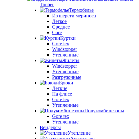
Timber
Термобелье
Из шерсти мериноса
Легкое
Среднее
Core
Куртки
Gore tex
Windstopper
Утепленные
Жилеты
Windstopper
Утепленные
Разгрузочные
Брюки
Легкие
На флисе
Gore tex
Утепленные
Полукомбинезоны
Gore tex
Утепленные
Вейдерсы
Утепление
Аксессуары