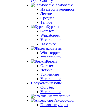
Open Country
Термобелье
Из шерсти мериноса
Легкое
Среднее
Теплое
Куртки
Gore tex
Windstopper
Утепленные
На флисе
Жилеты
Windstopper
Утепленный
Брюки
Gore tex
Легкие
Усиленные
Утепленные
Полукомбинезоны
Gore tex
Утепленные
Утепление
Аксессуары
Головные уборы