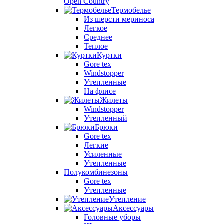
Open Country
Термобелье
Из шерсти мериноса
Легкое
Среднее
Теплое
Куртки
Gore tex
Windstopper
Утепленные
На флисе
Жилеты
Windstopper
Утепленный
Брюки
Gore tex
Легкие
Усиленные
Утепленные
Полукомбинезоны
Gore tex
Утепленные
Утепление
Аксессуары
Головные уборы