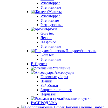
Windstopper
Утепленные
Жилеты
Windstopper
Утепленые
Разгрузочные
Брюки
Gore tex
Легкие
На флисе
Утепленные
Полукомбинезоны
Gore tex
Утепленные
Вейдерсы
Утепление
Аксессуары
Головные уборы
Шапки
Бейсболки
Защита лица и шеи
Перчатки
Рюкзаки и сумки
РАСПРОДАЖА
Водоплавающие Timber