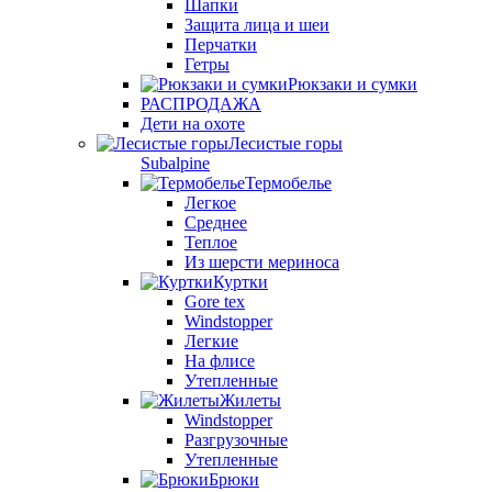
Шапки
Защита лица и шеи
Перчатки
Гетры
Рюкзаки и сумки
РАСПРОДАЖА
Дети на охоте
Лесистые горы
Subalpine
Термобелье
Легкое
Среднее
Теплое
Из шерсти мериноса
Куртки
Gore tex
Windstopper
Легкие
На флисе
Утепленные
Жилеты
Windstopper
Разгрузочные
Утепленные
Брюки