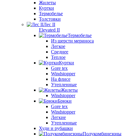
Жилеты
Куртки
Термобелье
Толстовки
Лес II
Elevated II
Термобелье
Из шерсти мериноса
Легкое
Среднее
Теплое
Куртки
Gore tex
Windstopper
На флисе
Утепленные
Жилеты
Windstopper
Брюки
Gore tex
Windstopper
Легкие
Утепленные
Худи и рубашки
Полукомбинезоны