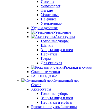
Gore tex
Windstopper
Легкие
Усиленные
На флисе
Утепленные
Худи и рубашки
Утепление
Аксессуары
Головные уборы
Шапки
Защита лица и шеи
Перчатки
Гетры
Для бинокля
Рюкзаки и сумки
Спальные мешки
РАСПРОДАЖА
Смешанный лес
Cover
Аксессуары
Головные уборы
Защита лица и шеи
Перчатки и муфты
Брюки и полукомбинезоны