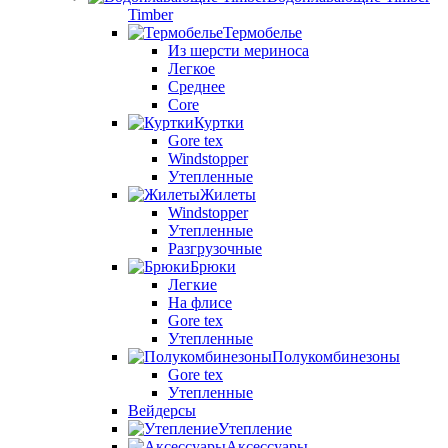
Timber
Термобелье
Из шерсти мериноса
Легкое
Среднее
Core
Куртки
Gore tex
Windstopper
Утепленные
Жилеты
Windstopper
Утепленные
Разгрузочные
Брюки
Легкие
На флисе
Gore tex
Утепленные
Полукомбинезоны
Gore tex
Утепленные
Вейдерсы
Утепление
Аксессуары