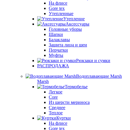
На флисе
Gore tex
Утепленные
Утепление
Аксессуары
Головные уборы
Шапки
Балаклавы
Защита лица и шеи
Перчатки
Муфты
Рюкзаки и сумки
РАСПРОДАЖА
Водоплавающие Marsh
Marsh
Термобелье
Легкое
Core
Из шерсти мериноса
Среднее
Теплое
Куртки
На флисе
Gore tex